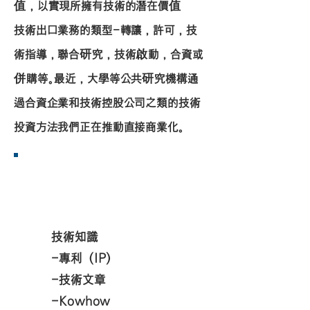
值，以實現所擁有技術的潛在價值
技術出口業務的類型-轉讓，許可，技
術指導，聯合研究，技術啟動，合資或
併購等。最近，大學等公共研究機構通
過合資企業和技術控股公司之類的技術
投資方法我們正在推動直接商業化。
項目交付
項目交付
（技術）
（技術）
技術知識
-專利（IP）
-技術文章
-Kowhow