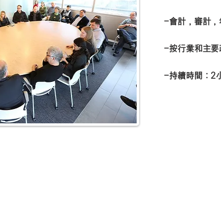
-會計，審計，
-按行業和主要
-持續時間：2
馬來西亞辦事處-
單位編號吉隆坡50400 Jalan Tun Razak 338號兆兆大廈C層7樓
TEL：+ 603-2725-9210 /互聯網電話：070 8260 7850/7855（馬來西亞）
首爾聯絡處-首爾
市江南區奉恩寺路442號第75大街大廈2樓/ TEL：02-501-0567
公司業務編號
1218293-W首席執行官：Jo Hyun（禁止未經許可使用和分發網
電子郵件
-u1intceo@gmail.com