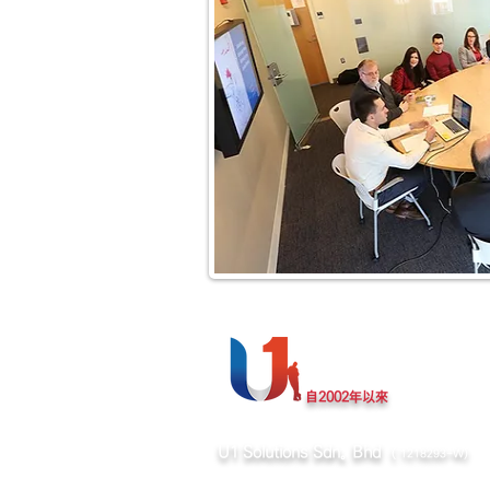
自2002年以來
U1 Solutions Sdn。 Bhd
（
1218293-W）