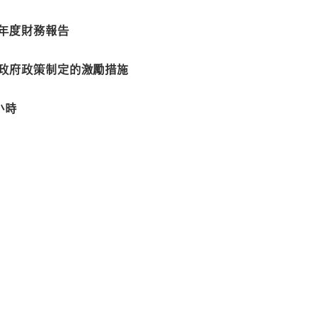
年度財務報告
政府政策制定的激勵措施
小時
07-01。馬來西亞
，0561
站上使用的所有照片和圖像。）