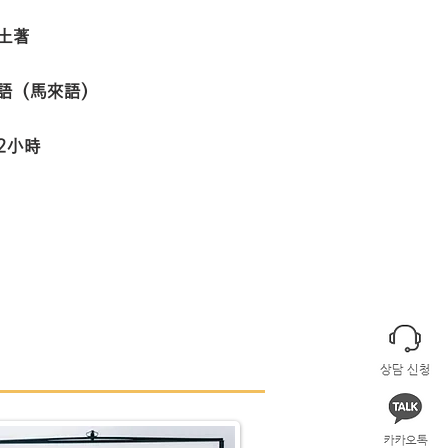
土著
語（馬來語）
2小時