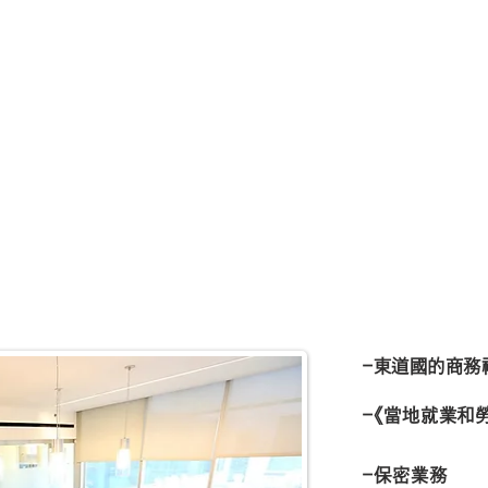
-東道國的商務
-《當地就業和
-保密業務